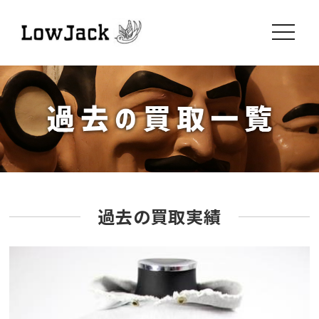
toggle
navigati
過去の買取実績