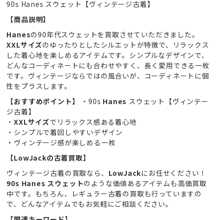
90s Hanes スウェット【ヴィンテージ古着】
【商品説明】
Hanes
の90年代スウェットを買取させていただきました。
XXLサイズ
のゆったりとしたシルエットが特徴で、リラックス
した着心地を楽しめるアイテムです。シンプルなデザインで、
どんなコーディネートにも合わせやすく、長く愛用できる一枚
です。ヴィンテージならではの風合いが、コーディネートに個
性をプラスします。
【おすすめポイント】
・90s
Hanes
スウェット【ヴィンテー
ジ古着】
・
XXLサイズ
でリラックス感ある着心地
・シンプルで着回しやすいデザイン
・ヴィンテージ感が楽しめる一枚
【LowJackの古着買取】
ヴィンテージ古着の買取なら、
LowJack
にお任せください！
90s Hanes スウェット
のような価値あるアイテムも高価買取
中です。もちろん、レギュラー古着の買取も行っていますの
で、どんなアイテムでもお気軽にご相談ください。
【関連キーワード】