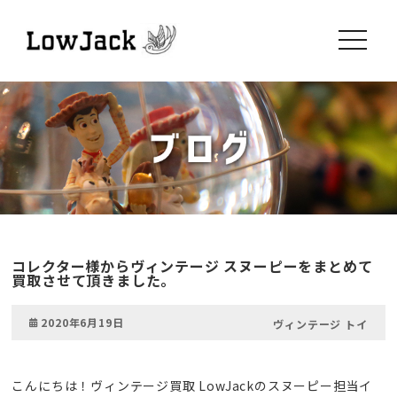
toggle
navigati
コレクター様からヴィンテージ スヌーピーをまとめて
買取させて頂きました。
2020年6月19日
ヴィンテージ トイ
こんにちは！ヴィンテージ買取 LowJackのスヌーピー担当イ