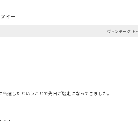
ロフィー
ヴィンテージ ト
抽選に当選したということで先日ご馳走になってきました。
・・・