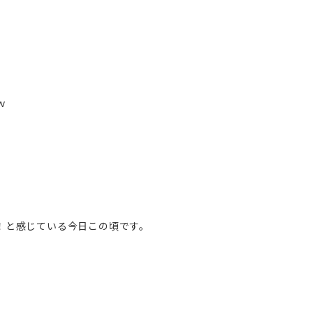
ｗ
！と感じている今日この頃です。
。