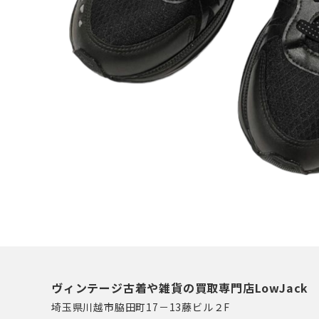
ヴィンテージ古着や雑貨の買取専門店LowJack
埼玉県川越市脇田町17－13藤ビル２F