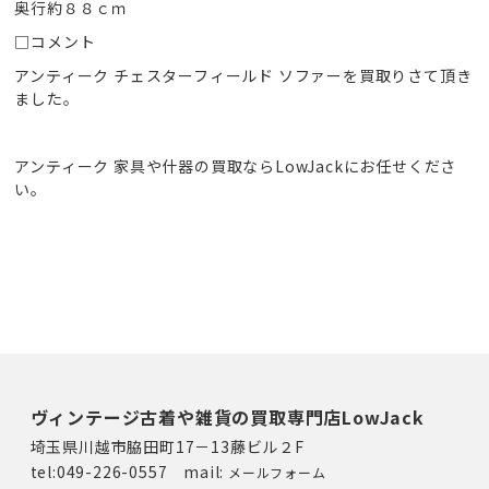
奥行約８８ｃｍ
□コメント
アンティーク チェスターフィールド ソファーを買取りさて頂き
ました。
アンティーク 家具や什器の買取ならLowJackにお任せくださ
い。
ヴィンテージ古着や雑貨の買取専門店LowJack
埼玉県川越市脇田町17－13藤ビル２F
tel:049-226-0557 mail:
メールフォーム