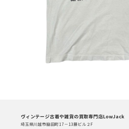
ヴィンテージ古着や雑貨の買取専門店LowJack
埼玉県川越市脇田町17－13藤ビル２F