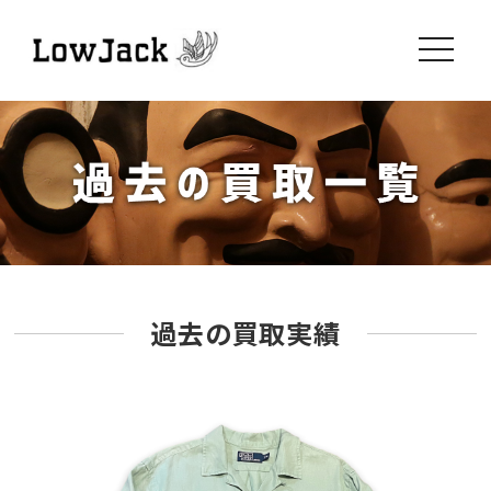
toggle
navigati
過去の買取実績