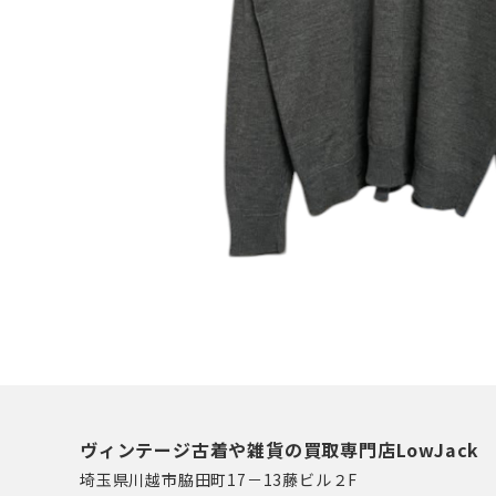
ヴィンテージ古着や雑貨の買取専門店LowJack
埼玉県川越市脇田町17－13藤ビル２F