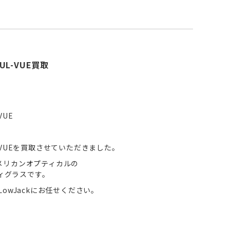
 FUL-VUE買取
-VUE
l FUL-VUEを買取させていただきました。
メリカンオプティカルの
ティグラスです。
owJackにお任せください。