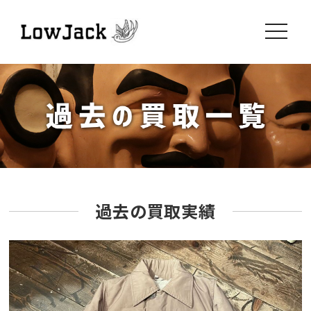
toggle
navigati
過去の買取実績