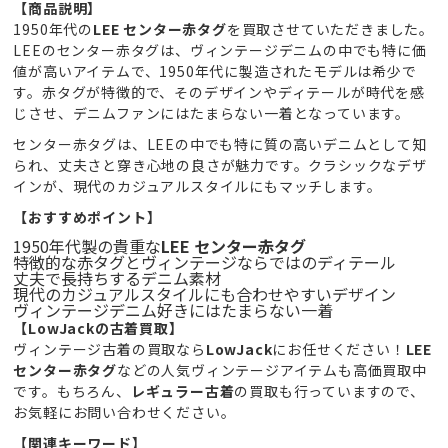
【商品説明】
1950年代の
LEE センター赤タグ
を買取させていただきました。
LEEのセンター赤タグは、ヴィンテージデニムの中でも特に価
値が高いアイテムで、1950年代に製造されたモデルは希少で
す。赤タグが特徴的で、そのデザインやディテールが時代を感
じさせ、デニムファンにはたまらない一着となっています。
センター赤タグは、LEEの中でも特に質の高いデニムとして知
られ、丈夫さと穿き心地の良さが魅力です。クラシックなデザ
インが、現代のカジュアルスタイルにもマッチします。
【おすすめポイント】
1950年代製の貴重な
LEE センター赤タグ
特徴的な赤タグとヴィンテージならではのディテール
丈夫で長持ちするデニム素材
現代のカジュアルスタイルにも合わせやすいデザイン
ヴィンテージデニム好きにはたまらない一着
【LowJackの古着買取】
ヴィンテージ古着の買取なら
LowJack
にお任せください！
LEE
センター赤タグ
などの人気ヴィンテージアイテムも高価買取中
です。もちろん、
レギュラー古着
の買取も行っていますので、
お気軽にお問い合わせください。
【関連キーワード】