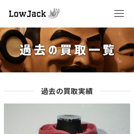
toggle
navigati
過去の買取実績