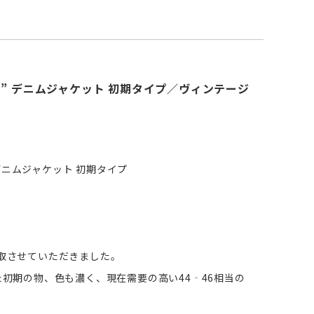
5 BIG”E” デニムジャケット 初期タイプ／ヴィンテージ
G”E” デニムジャケット 初期タイプ
買取させていただきました。
した初期の物、色も濃く、現在需要の高い44‐46相当の