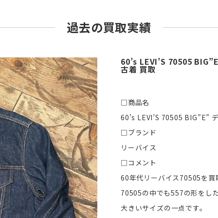
過去の買取実績
60’s LEVI’S 7050
古着 買取
□商品名
60’s LEVI’S 70505 BI
□ブランド
リーバイス
□コメント
60年代リーバイス70505を
70505の中でも557の形を
大きいサイズの一点です。