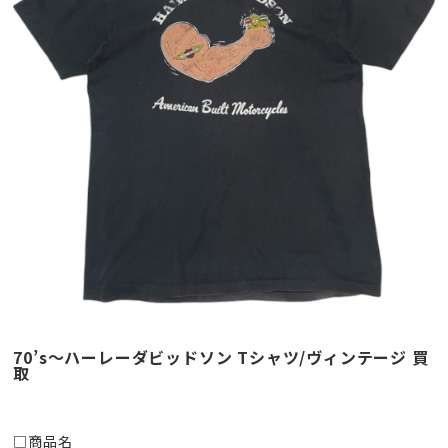
70’s～ハーレーダビッドソン Tシャツ/ヴィンテージ 買
取
□商品名