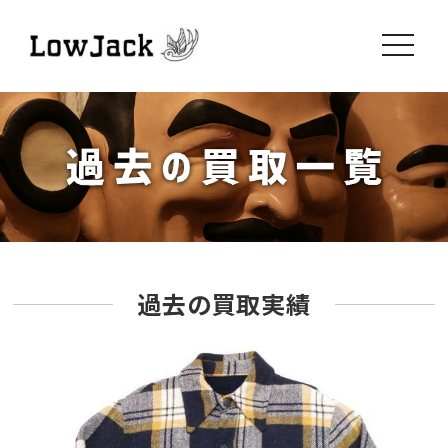
toggle
navigati
過去の買取実績