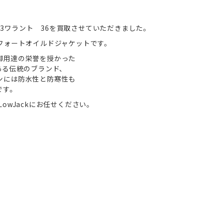
UFORT 3ワラント 36を買取させていただきました。
フォートオイルドジャケットです。
御用達の栄誉を授かった
ある伝統のブランド、
ンには防水性と防寒性も
です。
owJackにお任せください。