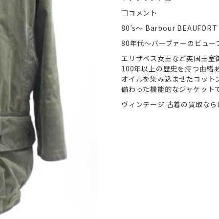
□コメント
80’s〜 Barbour BEA
80年代〜バーブァーのビュー
エリザベス女王など英国王室
100年以上の歴史を持つ由緒
オイルを染み込ませたコット
備わった機能的なジャケット
ヴィンテージ 古着の買取ならL