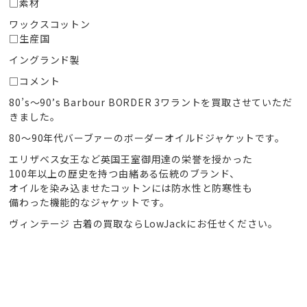
□素材
ワックスコットン
□生産国
イングランド製
□コメント
80’s〜90’s Barbour BORDER 3ワラントを買取させていただ
きました。
80〜90年代バーブァーのボーダーオイルドジャケットです。
エリザベス女王など英国王室御用達の栄誉を授かった
100年以上の歴史を持つ由緒ある伝統のブランド、
オイルを染み込ませたコットンには防水性と防寒性も
備わった機能的なジャケットです。
ヴィンテージ 古着の買取ならLowJackにお任せください。