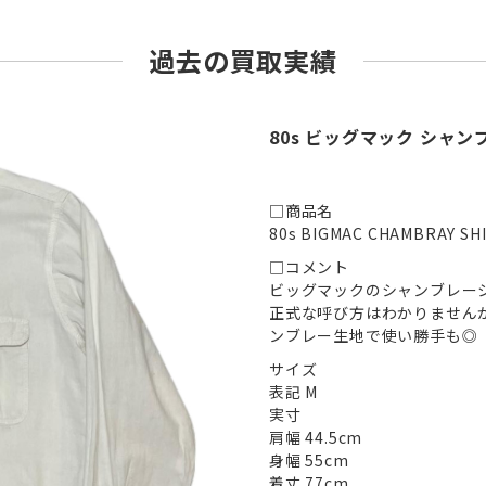
過去の買取実績
80s ビッグマック シャ
□商品名
80s BIGMAC CHAMBRAY SH
□コメント
ビッグマックのシャンブレー
正式な呼び方はわかりません
ンブレー生地で使い勝手も◎
サイズ
表記 M
実寸
肩幅 44.5cm
身幅 55cm
着丈 77cm