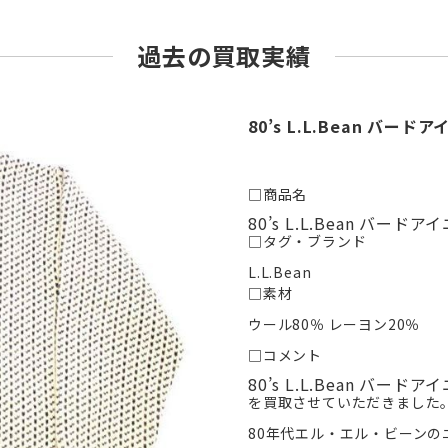
過去の買取実績
80’s L.L.Bean バ
□商品名
80’s L.L.Bean バー
□タグ・ブランド
L.L.Bean
□素材
ウール80％ レーヨン20％
□コメント
80’s L.L.Bean バー
を買取させていただきました
80年代エル・エル・ビーンの