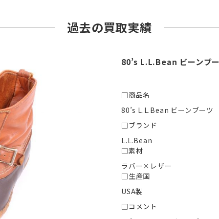
過去の買取実績
80’s L.L.Bean ビーン
□商品名
80’s L.L.Bean ビーンブーツ
□ブランド
L.L.Bean
□素材
ラバー×レザー
□生産国
USA製
□コメント