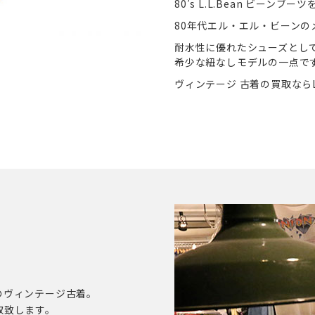
80’s L.L.Bean ビーン
80年代エル・エル・ビーンの
耐水性に優れたシューズとし
希少な紐なしモデルの一点で
ヴィンテージ 古着の買取ならL
のヴィンテージ古着。
取致します。