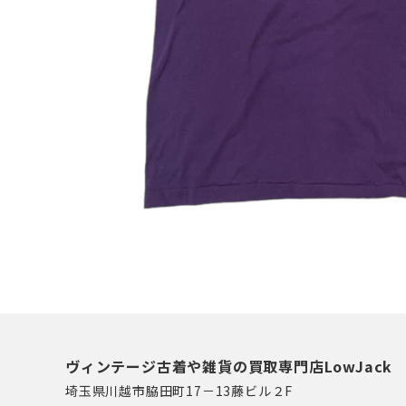
ヴィンテージ古着や雑貨の買取専門店LowJack
埼玉県川越市脇田町17－13藤ビル２F