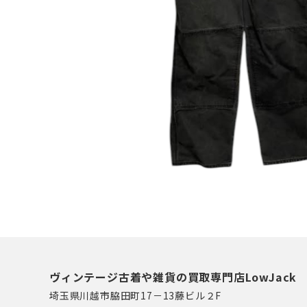
ヴィンテージ古着や雑貨の買取専門店LowJack
埼玉県川越市脇田町17－13藤ビル２F