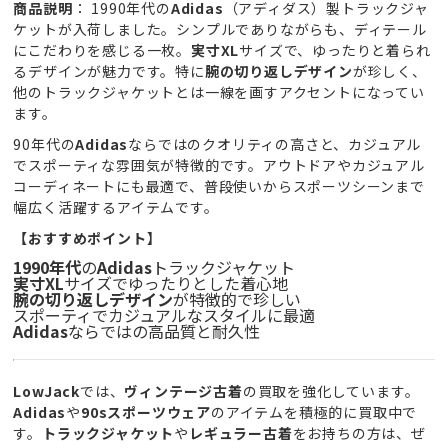
商品説明
： 1990年代の
Adidas
（アディダス）製トラックジャ
ケットが入荷しました。シンプルでありながらも、ディテール
にこだわりを感じる一枚。
実寸XL
サイズで、ゆったりと着られ
るデザインが魅力です。特に
腕の切り返しデザイン
が珍しく、
他のトラックジャケットとは一線を画すアクセントになってい
ます。
90年代の
Adidas
ならではのクオリティの高さと、カジュアル
でスポーティな雰囲気が特徴的です。アウトドアやカジュアル
コーディネートにも最適で、普段使いからスポーツシーンまで
幅広く活躍するアイテムです。
【おすすめポイント】
1990年代
の
Adidas
トラックジャケット
実寸XL
サイズでゆったりとした着心地
腕の切り返しデザイン
が特徴的で珍しい
スポーティでカジュアルなスタイルに最適
Adidas
ならではの高品質と耐久性
LowJack
では、
ヴィンテージ古着
の買取を強化しています。
Adidas
や
90sスポーツウェア
のアイテムを積極的に買取中で
す。
トラックジャケット
や
レギュラー古着
をお持ちの方は、ぜ