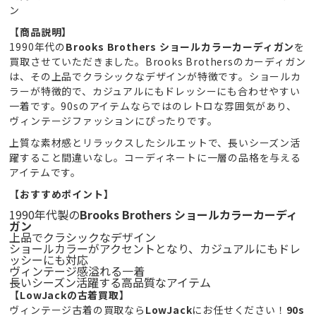
ン
【商品説明】
1990年代の
Brooks Brothers ショールカラーカーディガン
を
買取させていただきました。Brooks Brothersのカーディガン
は、その上品でクラシックなデザインが特徴です。ショールカ
ラーが特徴的で、カジュアルにもドレッシーにも合わせやすい
一着です。90sのアイテムならではのレトロな雰囲気があり、
ヴィンテージファッションにぴったりです。
上質な素材感とリラックスしたシルエットで、長いシーズン活
躍すること間違いなし。コーディネートに一層の品格を与える
アイテムです。
【おすすめポイント】
1990年代製の
Brooks Brothers ショールカラーカーディ
ガン
上品でクラシックなデザイン
ショールカラーがアクセントとなり、カジュアルにもドレ
ッシーにも対応
ヴィンテージ感溢れる一着
長いシーズン活躍する高品質なアイテム
【LowJackの古着買取】
ヴィンテージ古着の買取なら
LowJack
にお任せください！
90s