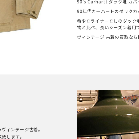
90’s Carhartt ダッ
90年代カーハートのダックカ
希少なライナーなしのダック
物と比べ、長いシーズン着用
ヴィンテージ 古着の買取ならL
のヴィンテージ古着。
取致します。