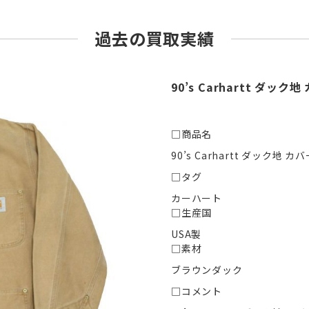
過去の買取実績
90’s Carhartt ダ
□商品名
90’s Carhartt ダック地
□タグ
カーハート
□生産国
USA製
□素材
ブラウンダック
□コメント