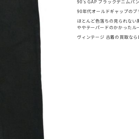
90’s GAP ブラックデニムパ
90年代オールドギャップの
ほとんど色落ちの見られない
ややテーパードのかかったル
ヴィンテージ 古着の買取ならL