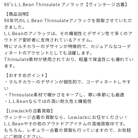
90’s L.L.Bean Thinsulate アノラック【ヴィンテージ古着】
【商品説明】
90年代のL.L.Bean Thinsulateアノラックを買取させていただ
きました。
L.L.Beanのアノラックは、その機能性とデザイン性で多くのア
ウトドア愛好者に支持されているアイテム。
特にマルチカラーのデザインが特徴的で、カジュアルなコーデ
ィネートのアクセントとしても活躍します。
Thinsulate素材が使用されており、軽量で保温性にも優れてい
ます。
【おすすめポイント】
・マルチカラーのデザインが個性的で、コーディネートしやす
い
・Thinsulate素材で暖かさをキープし、寒い季節にも最適
・L.L.Beanならではの高い耐久性と機能性
【LowJackの古着買取】
ヴィンテージ古着の買取なら、LowJackにお任せください！
L.L.Beanやその他のアウトドアアイテムの高価買取中です。
もちろん、レギュラー古着の買取も行っていますので、お気軽
にご相談ください。