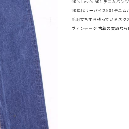
90’s Levi’s 501 デニ
90年代リーバイス501デニ
毛羽立ちすら残っているネク
ヴィンテージ 古着の買取ならL