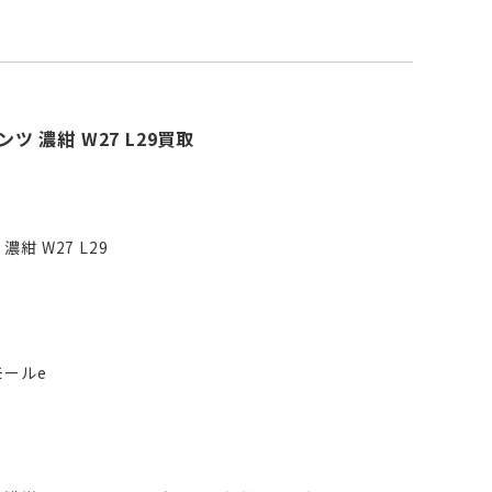
ムパンツ 濃紺 W27 L29買取
 濃紺 W27 L29
モールe