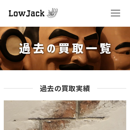
toggle
navigati
過去の買取実績