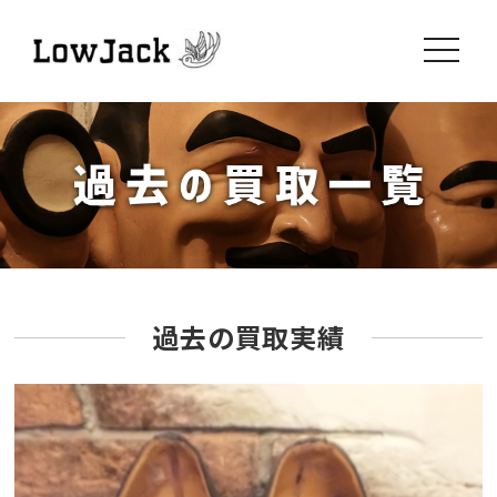
toggle
navigati
過去の買取実績