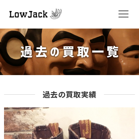
toggle
navigati
過去の買取実績