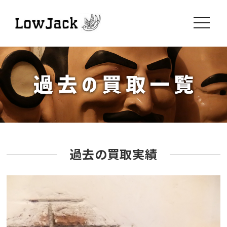
toggle
navigati
過去の買取実績