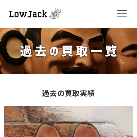
toggle
navigati
過去の買取実績