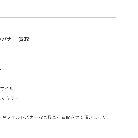
ーやバナー 買取
ー
スマイル
ニス ミラー
ーやフェルトバナーなど数点を買取させて頂きました。