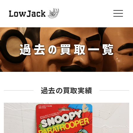
toggle
navigati
過去の買取実績