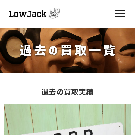
toggle
navigati
過去の買取実績